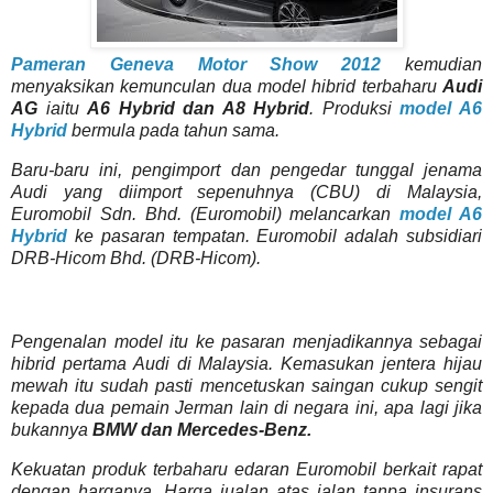
Pameran Geneva Motor Show 2012
kemudian
menyaksikan kemunculan dua model hibrid terbaharu
Audi
AG
iaitu
A6 Hybrid dan A8 Hybrid
. Produksi
model A6
Hybrid
bermula pada tahun sama.
Baru-baru ini, pengimport dan pengedar tunggal jenama
Audi yang diimport sepenuhnya (CBU) di Malaysia,
Euromobil Sdn. Bhd. (Euromobil) melancarkan
model A6
Hybrid
ke pasaran tempatan. Euromobil adalah subsidiari
DRB-Hicom Bhd. (DRB-Hicom).
Pengenalan model itu ke pasaran menjadikannya sebagai
hibrid pertama Audi di Malaysia. Kemasukan jentera hijau
mewah itu sudah pasti mencetuskan saingan cukup sengit
kepada dua pemain Jerman lain di negara ini, apa lagi jika
bukannya
BMW dan Mercedes-Benz.
Kekuatan produk terbaharu edaran Euromobil berkait rapat
dengan harganya. Harga jualan atas jalan tanpa insurans