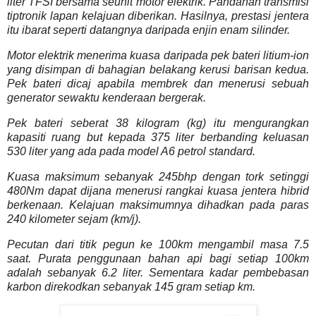
liter TFSI bersama seunit motor elektrik. Pandanan transmisi
tiptronik lapan kelajuan diberikan. Hasilnya, prestasi jentera
itu ibarat seperti datangnya daripada enjin enam silinder.
Motor elektrik menerima kuasa daripada pek bateri litium-ion
yang disimpan di bahagian belakang kerusi barisan kedua.
Pek bateri dicaj apabila membrek dan menerusi sebuah
generator sewaktu kenderaan bergerak.
Pek bateri seberat 38 kilogram (kg) itu mengurangkan
kapasiti ruang but kepada 375 liter berbanding keluasan
530 liter yang ada pada model A6 petrol standard.
Kuasa maksimum sebanyak 245bhp dengan tork setinggi
480Nm dapat dijana menerusi rangkai kuasa jentera hibrid
berkenaan. Kelajuan maksimumnya dihadkan pada paras
240 kilometer sejam (km/j).
Pecutan dari titik pegun ke 100km mengambil masa 7.5
saat. Purata penggunaan bahan api bagi setiap 100km
adalah sebanyak 6.2 liter. Sementara kadar pembebasan
karbon direkodkan sebanyak 145 gram setiap km.